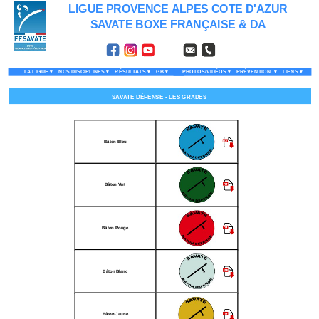
LIGUE PROVENCE ALPES COTE D'AZUR
SAVATE BOXE FRANÇAISE & DA
LA LIGUE
 ▾
NOS DISCIPLINES
 ▾
RÉSULTATS
 ▾
GB
 ▾
PHOTOS/VIDÉOS
 ▾
PRÉVENTION 
 ▾
LIENS
 ▾
SAVATE BOXE FRANÇAISE - LES GRADES
SAVATE DÉFENSE - LES GRADES
Bâton Bleu
Bâton Vert
Bâton Rouge
Bâton Blanc
Bâton Jaune